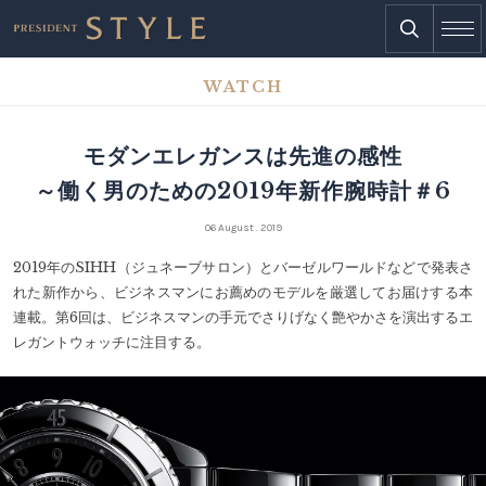
WATCH
モダンエレガンスは先進の感性
～働く男のための2019年新作腕時計＃6
06 August . 2019
2019年のSIHH（ジュネーブサロン）とバーゼルワールドなどで発表さ
れた新作から、ビジネスマンにお薦めのモデルを厳選してお届けする本
連載。第6回は、ビジネスマンの手元でさりげなく艶やかさを演出するエ
レガントウォッチに注目する。