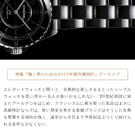
特集『働く男のための2019年新作腕時計』アーカイブ
エレガントウォッチと聞くと、古典的な美しさをまとったシンプル
ウォッチを思い浮かべる人が多いかもしれない。20世紀初頭に栄
えたアールデコをはじめ、クラシシズムに範を取った気品はまさに
高級時計ならでは。長い歴史を有する老舗ブランドはそうした古典
を尊重する傾向が強く、誕生から今日まで半世紀以上つくり続けら
れる名作も少なくない。