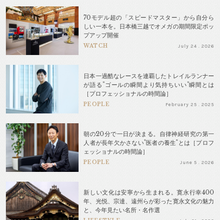
70モデル超の「スピードマスター」から自分ら
しい一本を。日本橋三越でオメガの期間限定ポッ
プアップ開催
WATCH
July 24 . 2026
日本一過酷なレースを連覇したトレイルランナー
が語る"ゴールの瞬間より気持ちいい"瞬間とは
［プロフェッショナルの時間論］
PEOPLE
February 25 . 2025
朝の20分で一日が決まる。自律神経研究の第一
人者が長年欠かさない"医者の養生"とは［プロフ
ェッショナルの時間論］
PEOPLE
June 5 . 2026
新しい文化は安寧から生まれる。寛永行幸400
年、光悦、宗達、遠州らが彩った寛永文化の魅力
と、今年見たい名所・名作選