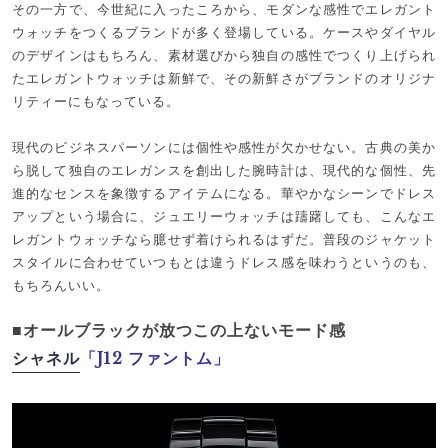
その一方で、今世紀に入ったころから、モダンな感性でエレガント
ウォッチをつくるブランドが多く登場している。ケースやダイヤル
のデザインはもちろん、素材選びから独自の感性でつくり上げられ
たエレガントウォッチは新鮮で、その新鮮さがブランドのオリジナ
リティーにもなっている。
現代のビジネスパーソンには個性や感性が欠かせない。古典の美か
ら脱して独自のエレガンスを創出した腕時計は、現代的な個性、先
進的なセンスを象徴するアイテムになる。華やかなシーンでドレス
アップという場合に、ジュエリーウォッチは躊躇しても、こんなエ
レガントウォッチなら臆せず着けられるはずだ。普段のジャケット
スタイルに合わせていつもとは違うドレス感を味わうというのも、
もちろんいい。
■オールブラックが放つこの上ないモード感
シャネル
「J12 ファントム」