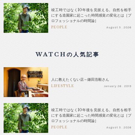
竣工時ではなく10年後を見据える。自然を相手
にする造園家に起こった時間感覚の変化とは［プ
ロフェッショナルの時間論］
PEOPLE
August 5 . 2026
WATCHの人気記事
人に教えたくない店～鎌田浩毅さん
LIFESTYLE
January 26 . 2019
竣工時ではなく10年後を見据える。自然を相手
にする造園家に起こった時間感覚の変化とは［プ
ロフェッショナルの時間論］
PEOPLE
August 5 . 2026