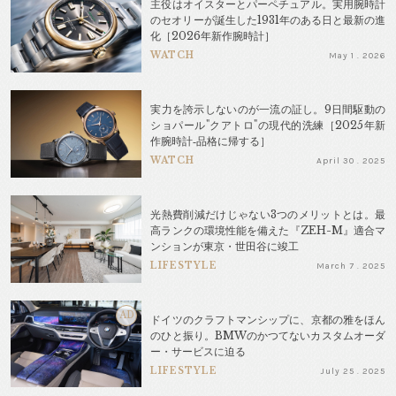
主役はオイスターとパーペチュアル。実用腕時計
のセオリーが誕生した1931年のある日と最新の進
化［2026年新作腕時計］
WATCH
May 1 . 2026
実力を誇示しないのが一流の証し。9日間駆動の
ショパール"クアトロ"の現代的洗練［2025年新
作腕時計‐品格に帰する］
WATCH
April 30 . 2025
光熱費削減だけじゃない3つのメリットとは。最
高ランクの環境性能を備えた『ZEH-M』適合マ
ンションが東京・世田谷に竣工
LIFESTYLE
March 7 . 2025
AD
ドイツのクラフトマンシップに、京都の雅をほん
のひと振り。BMWのかつてないカスタムオーダ
ー・サービスに迫る
LIFESTYLE
July 25 . 2025