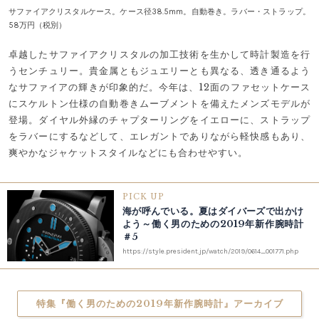
サファイアクリスタルケース。ケース径38.5mm。自動巻き。ラバー・ストラップ。
58万円（税別）
卓越したサファイアクリスタルの加工技術を生かして時計製造を行
うセンチュリー。貴金属ともジュエリーとも異なる、透き通るよう
なサファイアの輝きが印象的だ。今年は、12面のファセットケース
にスケルトン仕様の自動巻きムーブメントを備えたメンズモデルが
登場。ダイヤル外縁のチャプターリングをイエローに、ストラップ
をラバーにするなどして、エレガントでありながら軽快感もあり、
爽やかなジャケットスタイルなどにも合わせやすい。
PICK UP
海が呼んでいる。夏はダイバーズで出かけ
よう～働く男のための2019年新作腕時計
＃5
https://style.president.jp/watch/2019/0614_001771.php
特集『働く男のための2019年新作腕時計』アーカイブ