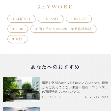
KEYWORD
#
CENTURY
#
CHANEL
#
HUBLOT
#
SIHH
#
働く男のための2019年新作腕時計
#
時計
あなたへのおすすめ
環境を突き詰めたら答えはシンプルだった。建物
からは見えてこない東急不動産「ブランズ」
の"環境先進マンション"とは
LIFESTYLE
January 24 . 2025