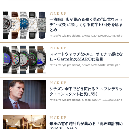
PICK UP
一流時計店が薦める働く男の"出世ウォッ
チ"～絶対に欲しくなる前半10回分を総ま
とめ
https://style.president.jp/watch/2019/0429_001557.php
PICK UP
スマートウォッチなのに、オモチャ感はな
し～GarminのMARQに注目
https://style.president.jp/watch/2019/0717_001911.php
PICK UP
シチズン傘下でどう変わる？ ～フレデリッ
ク・コンスタント社長に聞く
https://style.president.jp/people/2017/1124_000054.php
PICK UP
銀座の有名時計店が薦める「高級時計初め
ての1本」とは？