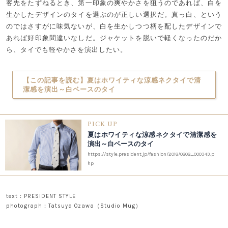
客先をたずねるとき、第一印象の爽やかさを狙うのであれば、白を
生かしたデザインのタイを選ぶのが正しい選択だ。真っ白、という
のではさすがに味気ないが、白を生かしつつ柄を配したデザインで
あれば好印象間違いなしだ。ジャケットを脱いで軽くなったのだか
ら、タイでも軽やかさを演出したい。
【この記事を読む】夏はホワイティな涼感ネクタイで清
潔感を演出～白ベースのタイ
PICK UP
夏はホワイティな涼感ネクタイで清潔感を
演出～白ベースのタイ
https://style.president.jp/fashion/2018/0808_000343.p
hp
text：PRESIDENT STYLE
photograph：Tatsuya Ozawa（Studio Mug）