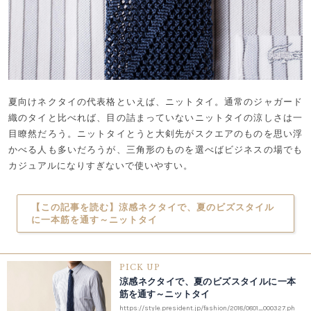
夏向けネクタイの代表格といえば、ニットタイ。通常のジャガード
織のタイと比べれば、目の詰まっていないニットタイの涼しさは一
目瞭然だろう。ニットタイとうと大剣先がスクエアのものを思い浮
かべる人も多いだろうが、三角形のものを選べばビジネスの場でも
カジュアルになりすぎないで使いやすい。
【この記事を読む】涼感ネクタイで、夏のビズスタイル
に一本筋を通す～ニットタイ
PICK UP
涼感ネクタイで、夏のビズスタイルに一本
筋を通す～ニットタイ
https://style.president.jp/fashion/2018/0801_000327.ph