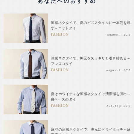
あなたへのおすすめ
涼感ネクタイで、夏のビズスタイルに一本筋を通
す～ニットタイ
FASHION
August 1 . 2018
涼感ネクタイで、胸元をスッキリと引き締める～
フレスコタイ
FASHION
August 2 . 2018
夏はホワイティな涼感ネクタイで清潔感を演出～
白ベースのタイ
FASHION
August 8 . 2018
麻混の涼感ネクタイで、胸元にドライタッチ～麻