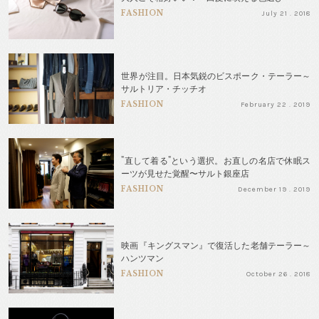
FASHION
July 21 . 2018
世界が注目。日本気鋭のビスポーク・テーラー～
サルトリア・チッチオ
FASHION
February 22 . 2019
"直して着る"という選択。お直しの名店で休眠ス
ーツが見せた覚醒〜サルト銀座店
FASHION
December 19 . 2019
映画『キングスマン』で復活した老舗テーラー～
ハンツマン
FASHION
October 26 . 2018