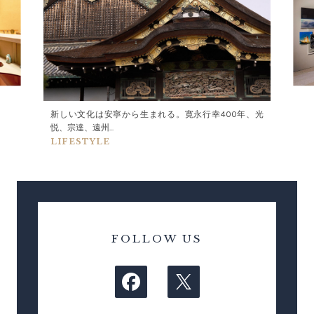
新しい文化は安寧から生まれる。寛永行幸400年、光
悦、宗達、遠州...
LIFESTYLE
FOLLOW US