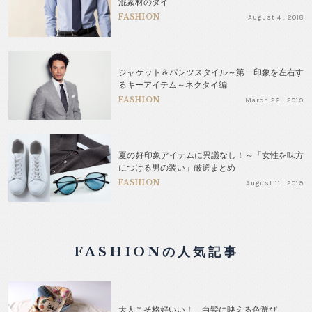
混素材のタイ
FASHION
August 4 . 2018
ジャケット＆パンツスタイル～第一印象を左右す
るキーアイテム～ネクタイ編
FASHION
March 22 . 2019
夏の好印象アイテムに異議なし！～「女性を味方
につける男の装い」厳選まとめ
FASHION
August 11 . 2019
FASHIONの人気記事
大人こそ格好いい！ 白髪に映える色選び