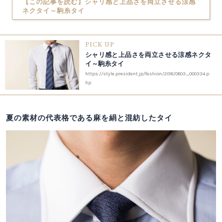
【この記事を読む】シャリ感と上品さを両立させる涼感
ネクタイ～駒糸タイ
PICK UP
シャリ感と上品さを両立させる涼感ネクタ
イ～駒糸タイ
https://style.president.jp/fashion/2018/0803_000334.p
hp
夏の素材の代表格である麻を絹と混紡したタイ