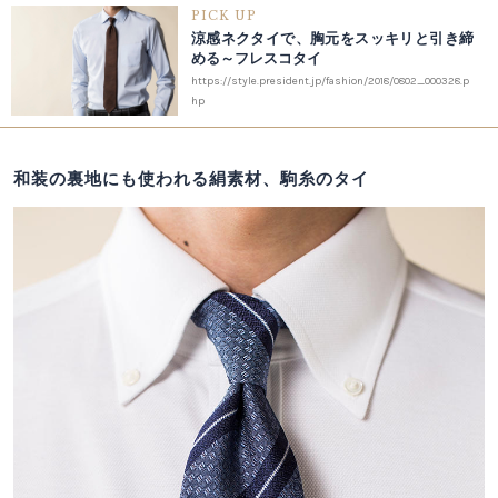
PICK UP
涼感ネクタイで、胸元をスッキリと引き締
める～フレスコタイ
https://style.president.jp/fashion/2018/0802_000328.p
hp
和装の裏地にも使われる絹素材、駒糸のタイ