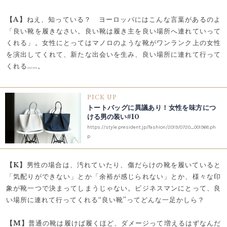
【A】
ねえ、知っている？ ヨーロッパにはこんな言葉があるのよ
「良い靴を履きなさい。良い靴は履き主を良い場所へ連れていって
くれる」。女性にとってはマノロのような靴がワンランク上の女性
を演出してくれて、新たな出会いを生み、良い場所に連れて行って
くれる……。
PICK UP
トートバッグに異議あり！女性を味方につ
ける男の装い#10
https://style.president.jp/fashion/2019/0720_001968.ph
p
【K】
男性の場合は、汚れていたり、傷だらけの靴を履いていると
「気配りができない」とか「余裕が感じられない」とか、様々な印
象が靴一つで決まってしまうじゃない。ビジネスマンにとって、良
い場所に連れて行ってくれる“良い靴”ってどんな一足かしら？
【M】
普通の靴は履けば履くほど、ダメージって増えるはずなんだ