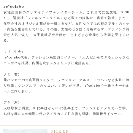
re*colabo
女性誌出身のクリエイティブ＆ライターチーム。これまでに光文社「STOR
Y」、講談社「フォルツァスタイル」など数々の媒体や、書籍で執筆。また、
航空会社のオリジナル商品を手掛けるなど、女性ならではの視点で多くのヒッ
ト商品を生み出している。その他、女性の心を鋭く分析するマーケティング調
査が人気であり、大手化粧品会社ほか、さまざまな企業から依頼を受けてい
る。
マリ（中央）
re*colabo代表。ファション系出身ライター。「大人だからできる」シックな
コンサバを推奨。内面を映すスタイリングに定評あり。
クミ（右）
元バンカーの生真面目ライター。ファション、グルメ、トラベルなど多岐に渡
り執筆。シンプルで「カッコいい」装いが得意。re*colaboで一番マナーやル
ールに拘りあり。
アキ（左）
人物取材が得意。10代半ばから20代後半まで、フランスとアメリカへ留学。
結婚を機に夫の転勤に伴いアメリカにて駐在妻を経験。帰国後ライターに。
PICK UP