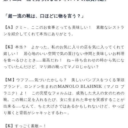
「超一流の靴は、口ほどに物を言う？」
【A】
クミ～、ここのお食事とっても美味しい！ 素敵なレストラ
ンを紹介してくれて本当にありがとう。
【K】
本当？ よかった。私のお気に入りの店を気に入ってくれて
嬉しい！ 居心地のいい空間で気の置けない仲間と美味しいお料理
を食べるひととき……最高だわ！ ね～待ち合わせの時から気にな
っていたんだけど、マリ姉の靴ってマノロじゃない？
【M】
ウフフ……気づいたかしら？ 美しいパンプスをつくる筆頭
ブランド、ロンドン生まれのMANOLO BLAHNIK（マノロ ブ
ラニク）よ！ この完璧なフォルムは、成熟した大人の女のための
靴。この靴に足を入れるたび、女に生まれた幸せを実感することが
出来る……なんて、ちと大げさではあるかもしれないけど、やっぱ
り履くと背筋がシャキッとするわ～。
【K】
すっごく素敵～！