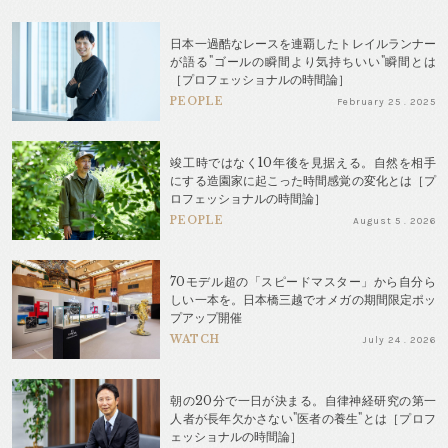
日本一過酷なレースを連覇したトレイルランナー
が語る"ゴールの瞬間より気持ちいい"瞬間とは
［プロフェッショナルの時間論］
PEOPLE
February 25 . 2025
竣工時ではなく10年後を見据える。自然を相手
にする造園家に起こった時間感覚の変化とは［プ
ロフェッショナルの時間論］
PEOPLE
August 5 . 2026
70モデル超の「スピードマスター」から自分ら
しい一本を。日本橋三越でオメガの期間限定ポッ
プアップ開催
WATCH
July 24 . 2026
朝の20分で一日が決まる。自律神経研究の第一
人者が長年欠かさない"医者の養生"とは［プロフ
ェッショナルの時間論］