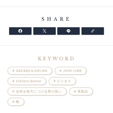
SHARE
KEYWORD
#
GAZIANO＆GIRLING
#
JOHN LOBB
#
Stefano Bemer
#
ビジネス
#
女性を味方につける男の装い
#
革製品
#
靴