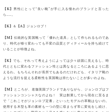
【K】
男性にとって“良い靴”が手に入る憧れのブランドと言った
ら……。
【K】
＆
【A】
ジョンロブ！
【M】
伝統的な英国靴って「優れた道具」として作られるものであ
り、時代が移り変わっても不変の品質とディティールを持ち続けて
いることが特徴よね。
【K】
でも、それって考えようによっては少々頑固に見えるし、時
代とともに変わるファッション性とは異なるところにあるように思
えるわ。もちろんそれが長所でもあるのだけれども、イタリア靴の
ような流行を捉える柔軟性を英国靴は持たないことが多いわよね。
【M】
ところが、老舗英国ブランドでありながら、ジョンロブはフ
ァッションコンシャスなのよね！ 実は創業してから現在に至るま
で「これこそがジョンロブ定番」といったモデルの革靴はないの。
使用する木型も革の素材も一つの型に収まらず常に変化をし続け、