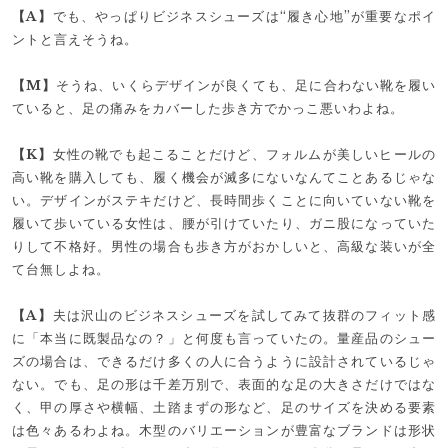
【A】
でも、やっぱりビジネスシューズは“履き心地”が重要なポイ
ントと言えそうね。
【M】
そうね、いくらデザインが良くても、足に合わない靴を履い
ていると、足の痛みをカバーした歩き方でかっこ悪いわよね。
【K】
女性の靴でも起こることだけど、フォルムが美しいヒールの
高い靴を購入しても、履く機会が滅多にないなんてことあるじゃな
い。デザインがステキだけど、長時間歩くことに向いていない靴を
履いて歩いている女性は、腰が引けていたり、ガニ股になっていた
りして不格好。男性の場合も歩き方がおかしいと、高級な装いが全
て台無しよね。
【A】
夫は沢山のビジネスシューズを試してみて抜群のフィット感
に「本当に既製品なの？」と何度も言っていたの。量産品のシュー
ズの場合は、できるだけ多くの人に合うように設計されているじゃ
ない。でも、足の形は千差万別で、表面的な足の大きさだけではな
く、甲の厚さや横幅、土踏まずの形など、足のサイズを決める要素
は色々あるわよね。木型のバリエーションが豊富なブランドは形状