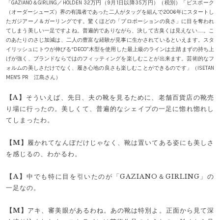
「GAZIANO＆GIRLING／HOLDEN 32万円（9月1日以降35万円）（税別）「ビスポーク
（オーダーシューズ）界の有識者であった二人がタッグを組んで2006年にスタートし
たガジアーノ＆ガーリングです。驚くほどの「プロポーションの良さ」に目を奪われ
てしまう美しい一足ですよね。普遍的でありながら、決して古臭くは見えない……。こ
のあたりのさじ加減は、二人の豊富な経験が見事に生かされているといえます。スタ
イリッシュにトウが伸びる“DECO”木型を使用した最上級のラインは土踏まずの持ち上
げが強く、ブランドならではのフィッティングを楽しむことが出来ます。芸術的なフ
ォルムの美しさだけでなく、履き心地の良さも楽しむことができるのです」（ISETAN
MEN'S PR 江島さん）
【A】
そういえば、先日、夫の靴を見るために、老舗百貨店の靴売
り場に行ったの。美しくて、普遍的なシェイプの一足に惚れ惚れし
てしまったわ。
【M】
履かれてなんぼだけじゃなく、靴は置いてある姿にも美しさ
を感じるの、わかるわ。
【A】
中でも特に目を引いたのが「GAZIANO＆GIRLING」の
一足なの。
【M】
アキ、審美眼があるわね。あの靴は特別よ。正面から見て深