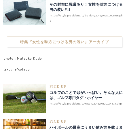
その財布に異議あり！女性を味方につける
男の装い#11
https://style.president.jp/fashion/2019/0727_001988.ph
p
特集『女性を味方につける男の装い』アーカイブ
photo：Mutsuko Kudo
text：re*colabo
PICK UP
ゴルフのことで頭がいっぱい。そんな人に
は、ゴルフ専用タグ・ホイヤー
https://style.president.jp/watch/2019/0412_001473.php
PICK UP
ハイボールの最高にうまい飲み方を教えま