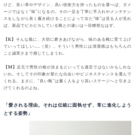
けど、良い革やデザイン、高い技術力を持ったものを選べば、ダメ
ージではなく“味”になるの。その一足を丁寧に手入れやメンテナン
スをしながら長く履き続けることによって出た“味”は見る人が見れ
ば、新品でピカピカしている靴との違いは一目瞭然なはず。
【K】
そんな風に、大切に磨きあげながら、味のある靴に育て上げ
ていってほしい……（笑）。そういう男性には清潔感はもちろんの
こと誠実さまで感じてしまうわ。
【M】
足元で男性の格が決まるといっても過言ではないかもしれな
いわ。そしてその印象が新たな出会いやビジネスチャンスを運んで
くれる。まさに、“良い靴”は履く人をより高いステージへと引き上
げてくれるのよね。
「愛される理由。それは伝統に固執せず、常に進化しよう
とする姿勢」