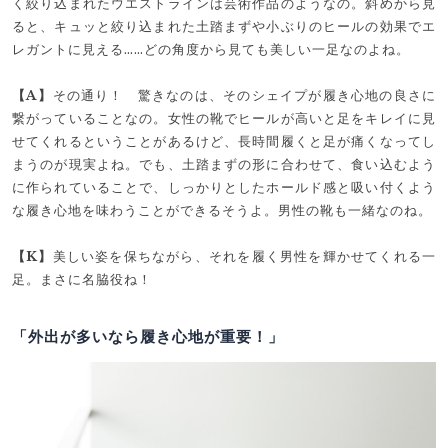
く絞り込まれたウエストラインは芸術作品のようなの。斜めから見
ると、キュッと絞り込まれた土踏まずや小ぶりのヒールの効果でエ
レガントに見える……どの角度から見ても美しい一足なのよね。
【A】
その通り！ 驚きなのは、そのシェイプが履き心地の良さに
繋がっていることなの。女性の靴でヒールが高いと足をキレイに見
せてくれるということがあるけど、長時間履くと足が痛くなってし
まうのが現実よね。でも、土踏まずの形に合わせて、食い込むよう
に作られていることで、しっかりとしたホールド感と吸い付くよう
な履き心地を味わうことができるそうよ。男性の靴も一緒なのね。
【K】
美しい姿を保ちながら、それを履く男性を輝かせてくれる一
足。まさに名脇役ね！
「外出が多いなら履き心地が重要！」