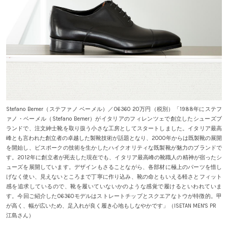
Stefano Bemer（ステファノ ベーメル）／06360 20万円（税別）「1988年にステフ
ァノ・ベーメル（Stefano Bemer）がイタリアのフィレンツェで創立したシューズブ
ランドで、注文紳士靴を取り扱う小さな工房としてスタートしました。イタリア最高
峰とも言われた創立者の卓越した製靴技術が話題となり、2000年からは既製靴の展開
を開始し、ビスポークの技術を生かしたハイクオリティな既製靴が魅力のブランドで
す。2012年に創立者が死去した現在でも、イタリア最高峰の靴職人の精神が宿ったシ
ューズを展開しています。デザインもさることながら、各部材に極上のパーツを惜し
げなく使い、見えないところまで丁寧に作り込み、靴の命ともいえる軽さとフィット
感を追求しているので、靴を履いていないかのような感覚で履けるといわれていま
す。今回ご紹介した06360モデルはストレートチップとスクエアなトウが特徴的。甲
が高く、幅が広いため、足入れが良く履き心地もしなやかです」（ISETAN MEN'S PR
江島さん）