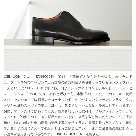
JOHN LOBB／City II 17万5000円（税別）「革靴好きなら誰もが知るこのブランド
は、フランス靴のエレガンスと英国靴の質実剛健さを併せもっているキングオブシュ
ーズといえば“JOHN LOBB”ですよね。同ブランドのアイコンモデルであり、ベストセ
ラーモデルが「City II」です。名作と呼び声高い木型「7000」が、このモデルに使用
され、そのシェイプは細身のナローラウンドトゥでややロングノーズ。クラシックス
ーツから細身スーツまで幅広く対応し、スタイリッシュな足元を演出してくれます。
勿論デザインだけではありません。使用されている素材は「フルグレインレザー」で
ジョンロブの多くのモデルに採用されています。体毛を取り除いただけで一切加工の
無い、動物の最も外側の部分の天然皮革はナチュラルな質感を持つだけでなく、耐久
性が高く足の形に合わせて包み込むように馴染んでいく、まさに最高峰の靴に相応し
い皮革が使用されているのです」（ISETAN MEN'S PR 江島さん）