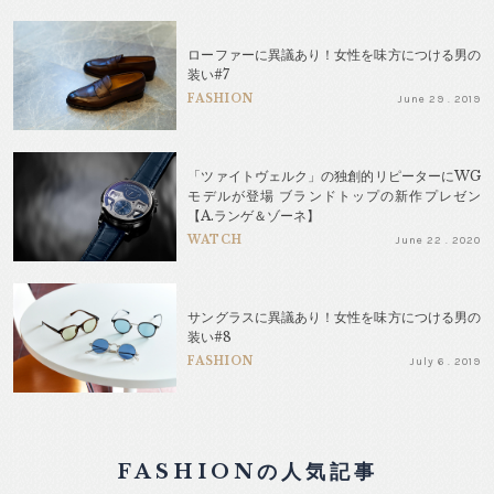
ローファーに異議あり！女性を味方につける男の
装い#7
FASHION
June 29 . 2019
「ツァイトヴェルク」の独創的リピーターにWG
モデルが登場 ブランドトップの新作プレゼン
【A.ランゲ＆ゾーネ】
WATCH
June 22 . 2020
サングラスに異議あり！女性を味方につける男の
装い#8
FASHION
July 6 . 2019
FASHIONの人気記事