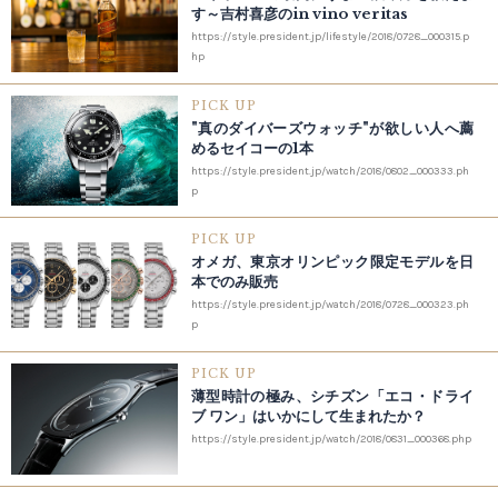
す～吉村喜彦のin vino veritas
https://style.president.jp/lifestyle/2018/0728_000315.p
hp
PICK UP
"真のダイバーズウォッチ"が欲しい人へ薦
めるセイコーの1本
https://style.president.jp/watch/2018/0802_000333.ph
p
PICK UP
オメガ、東京オリンピック限定モデルを日
本でのみ販売
https://style.president.jp/watch/2018/0728_000323.ph
p
PICK UP
薄型時計の極み、シチズン「エコ・ドライ
ブ ワン」はいかにして生まれたか？
https://style.president.jp/watch/2018/0831_000368.php