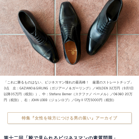
「これに勝るものはない、ビジネスマン憧れの最高峰！ 厳選のストレートチップ」
3点 左：GAZIANO＆GIRLING（ガジアーノ＆ガーリング）／HOLDEN 32万円（9月1日
以降35万円（税別））、中：Stefano Bemer（ステファノ ベーメル）／06360 20万
円（税別）、右：JOHN LOBB（ジョンロブ）／City II 17万5000円（税別）
特集『女性を味方につける男の装い』アーカイブ
第十二回「靴で見られるビジネスマンの素質問題」