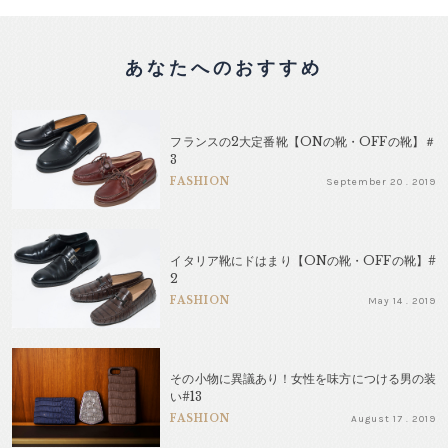
あなたへのおすすめ
フランスの2大定番靴【ONの靴・OFFの靴】＃
3
FASHION
September 20 . 2019
イタリア靴にドはまり【ONの靴・OFFの靴】#
2
FASHION
May 14 . 2019
その小物に異議あり！女性を味方につける男の装
い#13
FASHION
August 17 . 2019