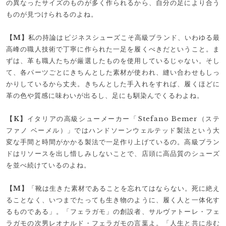
の異なったサイズのものが多く作られるから、自分の足により合う
ものが見つけられるのよね。
【M】
私の持論はビジネスシューズこそ高級ブランド、いわゆる最
高峰の職人技術で丁寧に作られた一足を履くべきだということ。ま
ずは、革も職人たちが厳選したものを使用しているじゃない。そし
て、各パーツごとにきちんとした素材が使われ、縫い合わせもしっ
かりしているから丈夫。きちんとした手入れをすれば、履くほどに
革の色や質感に味わいが出るし、足にも馴染んでくるわよね。
【K】
イタリアの高級シューメーカー「Stefano Bemer（ステ
ファノ ベーメル）」ではハンドソーンウェルテッド製法という大
変な手間と時間がかかる製法で一足作り上げているの。高級ブラン
ドはリソースを出し惜しみしないことで、店頭に高品質のシューズ
を並べ続けているのよね。
【M】
「靴は生きた素材であることを忘れてはならない。死に絶え
ることなく、いつまでたっても生き物のように、履く人と一体化す
るものである」。「フェラガモ」の創設者、サルヴァトーレ・フェ
ラガモの次男レオナルド・フェラガモの言葉よ。「人生と共に歩む