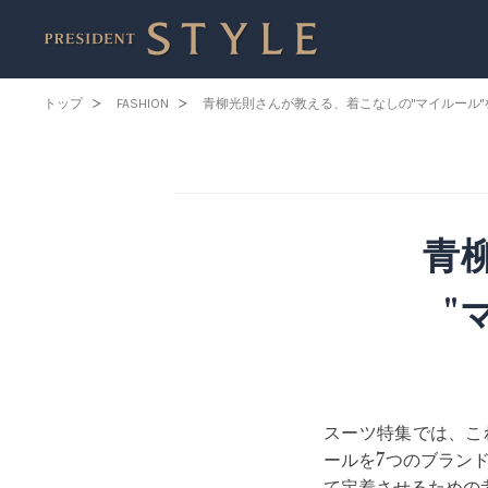
トップ
FASHION
青柳光則さんが教える、着こなしの"マイルール
青
"
スーツ特集では、こ
ールを7つのブラン
て定着させるための