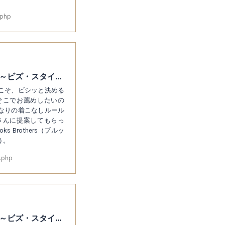
.php
訪問相手のコーポレートカラーを取り入れる～ビズ・スタイルを格上げするマイルール25
こそ、ビシッと決める
そこでお薦めしたいの
なりの着こなしルール
さんに提案してもらっ
Brothers（ブルッ
う。
.php
ノータイでも胸にポケットチーフは忘れない～ビズ・スタイルを格上げするマイルール25