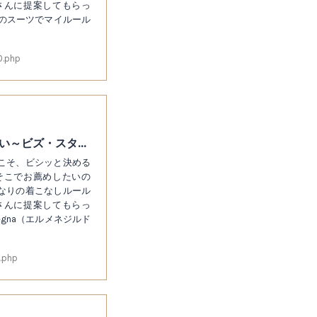
さんに提案してもらっ
ル）のスーツでマイルール
0.php
見た目を最重視。上着の腰ポケットは使わない～ビズ・スタイルを格上げするマイルール25
こそ、ビシッと決める
そこでお薦めしたいの
なりの着こなしルール
さんに提案してもらっ
Zegna（エルメネジルド
.php