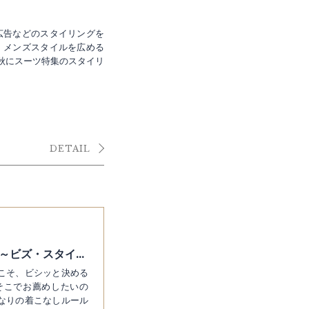
広告などのスタイリングを
、メンズスタイルを広める
春と秋にスーツ特集のスタイリ
DETAIL
ここぞのスーツはグレースーツと決めている～ビズ・スタイルを格上げするマイルール25
こそ、ビシッと決める
そこでお薦めしたいの
なりの着こなしルール