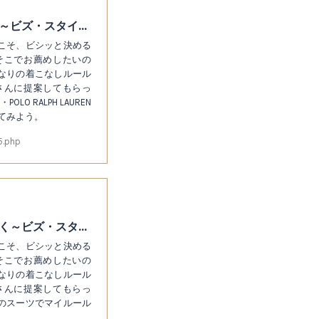
体形維持のためにもベルトレスパンツをはく～ビズ・スタイルを格上げするマイルール25
こそ、ビシッと決める
そこでお薦めしたいの
なりの着こなしルール
さんに提案してもらっ
 RALPH LAUREN
てみよう。
5.php
仕事スーツのパンツはハーフクッションではく～ビズ・スタイルを格上げするマイルール25
こそ、ビシッと決める
そこでお薦めしたいの
なりの着こなしルール
さんに提案してもらっ
のスーツでマイルール