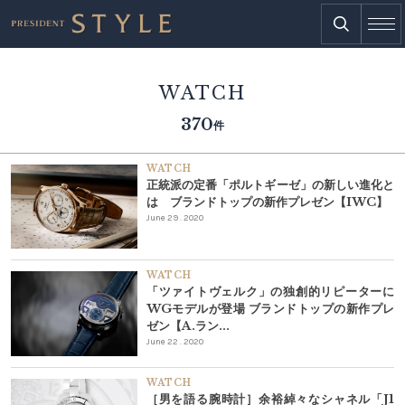
WATCH
370
件
WATCH
正統派の定番「ポルトギーゼ」の新しい進化と
は ブランドトップの新作プレゼン【IWC】
June 29 . 2020
WATCH
「ツァイトヴェルク」の独創的リピーターに
WGモデルが登場 ブランドトップの新作プレ
ゼン【A.ラン...
June 22 . 2020
WATCH
［男を語る腕時計］余裕綽々なシャネル「J1