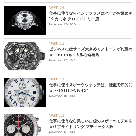
WATCH
仕事に使うならインデックスはバーがお薦め＃
12 カミネ クロノメトリー店
November 29 . 2019
WATCH
ビジネスにはサイズ大きめモノトーンがお薦め
＃11 oomiya 大阪心斎橋店
November 26 . 2019
WATCH
仕事に使うスポーツウォッチは、謙虚で知的に
＃10 ISHIDA N43°
November 19 . 2019
WATCH
仕事に使うなら美しい曲線のスポーツモデルを
＃9 ブライトリング ブティック大阪
November 13 . 2019