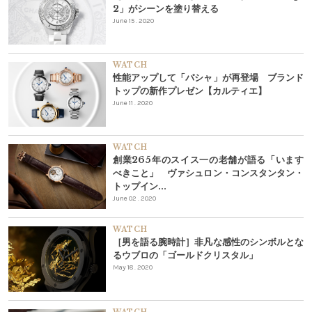
2」がシーンを塗り替える
June 15 . 2020
WATCH
性能アップして「パシャ」が再登場 ブランド
トップの新作プレゼン【カルティエ】
June 11 . 2020
WATCH
創業265年のスイス一の老舗が語る「います
べきこと」 ヴァシュロン・コンスタンタン・
トップイン...
June 02 . 2020
WATCH
［男を語る腕時計］非凡な感性のシンボルとな
るウブロの「ゴールドクリスタル」
May 18 . 2020