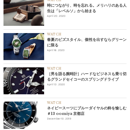
WATCH
時につながり、時を忘れる。メリハリのある人
生は「レベルソ」から始まる
April 20 . 2020
WATCH
春夏のビズスタイル、個性を出すならグリーン
に限る
April 16 . 2020
WATCH
［男を語る腕時計］ハードなビジネスも乗り切
るグランドセイコーのスプリングドライブ
April 13 . 2020
WATCH
ネイビースーツにブルーダイヤルの粋を愉しむ
＃13 oomiya 京都店
December 10 . 2019