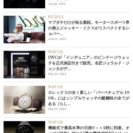
July 06 . 2023
PEOPLE
マブダチだけが知る素顔。モータースポーツ界
の偉人ジャッキー・イクスがリスペクトするシ
ョパー...
June 21 . 2023
WATCH
IWCが「インヂュニア」のビンテージウォッ
チを正式保証付きで販売。名匠ジェラルド・ジ
ェンタがデ...
May 30 . 2023
WATCH
ロレックスの全く新しい「パーペチュアル 19
08」にはシンプルウォッチの醍醐味の全てが
ある［らし...
May 25 . 2023
WATCH
機械式で最高水準の日差0～＋2秒に到達。オ