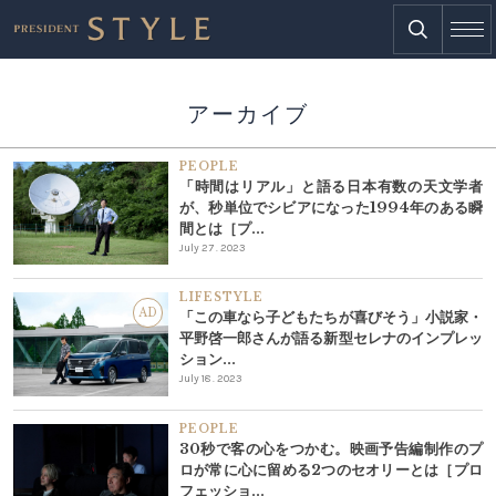
アーカイブ
PEOPLE
「時間はリアル」と語る日本有数の天文学者
が、秒単位でシビアになった1994年のある瞬
間とは［プ...
July 27 . 2023
LIFESTYLE
AD
「この車なら子どもたちが喜びそう」小説家・
平野啓一郎さんが語る新型セレナのインプレッ
ション...
July 18 . 2023
PEOPLE
30秒で客の心をつかむ。映画予告編制作のプ
ロが常に心に留める2つのセオリーとは［プロ
フェッショ...