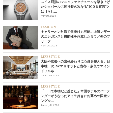
スイス屈指のマニュファクチュールを築き上げ
たショパール共同社長の次なる"100％宣言"と
は［らし...
May 08 . 2023
FASHION
キャリーオン対応で肩掛けも可能。上質レザー
のエレガンスと機能性を両立したミラノ発のブ
リーフ...
April 28 . 2023
LIFESTYLE
大阪や京都への出張終わりに心身を整える。日
本唯一のJWマリオットと古都・奈良でマイン
ドフルネ...
March 29 . 2023
LIFESTYLE
「一口で本物だと感じた」帝国ホテルのバーテ
ンダーがうなったアイラ好きにお薦めの国産シ
ングル...
January 11 . 2023