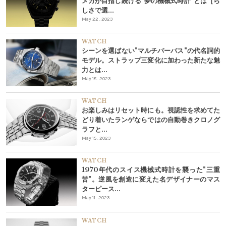
メガが目指し続ける"夢の機械式時計"とは［ら
しさで選...
May 22 . 2023
WATCH
シーンを選ばない"マルチパーパス"の代名詞的
モデル。ストラップ三変化に加わった新たな魅
力とは...
May 18 . 2023
WATCH
お楽しみはリセット時にも。視認性を求めてた
どり着いたランゲならではの自動巻きクロノグ
ラフと...
May 15 . 2023
WATCH
1970年代のスイス機械式時計を襲った"三重
苦"。逆風を創造に変えた名デザイナーのマス
ターピース...
May 11 . 2023
WATCH